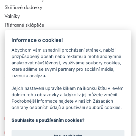
Skříňové dodávky
Valníky
Třístranné sklápěče
Dodávky 6 až 9 míst
Informace o cookies!
Užitkové vozy
Abychom vám usnadnili procházení stránek, nabídli
Chladící dodávky
přizpůsobený obsah nebo reklamu a mohli anonymně
Hákové nosiče kontejnerů
analyzovat návštěvnost, využíváme soubory cookies,
Příslušenství
které sdílíme se svými partnery pro sociální média,
inzerci a analýzu.
O nás
Kontakt
Jejich nastavení upravíte klikem na ikonku štítu v levém
dolním rohu obrazovky a kdykoliv jej můžete změnit.
Podrobnější informace najdete v našich Zásadách
Kontakt
ochrany osobních údajů a používání souborů cookies.
+420 603 226 911
Souhlasíte s používáním cookies?
info(zavináč)dodavkymorava.cz