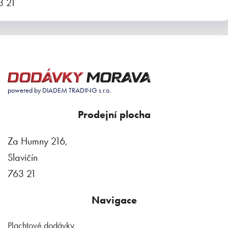
3 21
powered by DIADEM TRADING s.r.o.
Prodejní plocha
Za Humny 216,
Slavičín
763 21
Navigace
Plachtové dodávky