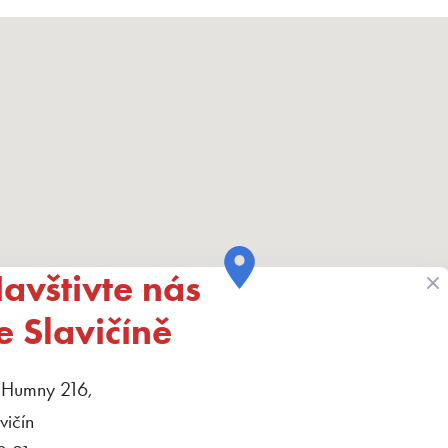
avštivte nás
e Slavičíně
 Humny 216,
vičín