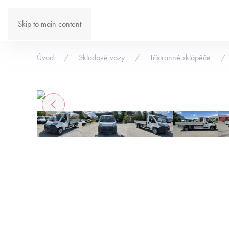
Skip to main content
Úvod
Skladové vozy
Třístranné sklápěče