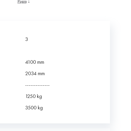
Popis
↓
3
4100 mm
2034 mm
--------------
1250 kg
3500 kg