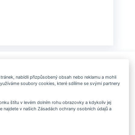
Kontakt
ránek, nabídli přizpůsobený obsah nebo reklamu a mohli
užíváme soubory cookies, které sdílíme se svými partnery
+420 603 226 911
info(zavináč)dodavkymorava.cz
konku štítu v levém dolním rohu obrazovky a kdykoliv jej
e najdete v našich Zásadách ochrany osobních údajů a