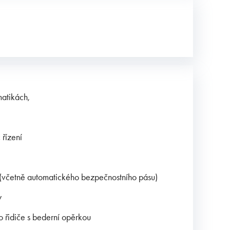
matikách,
 řízení
 (včetně automatického bezpečnostního pásu)
y
o řidiče s bederní opěrkou