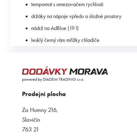
tempomat s omezovačem rychlosti
držáky na nápoje vpředu a úložné prostory
nádrž na AdBlue (19 l)
lesklý černý rám mřížky chladiče
powered by DIADEM TRADING s.r.o.
Prodejní plocha
Za Humny 216,
Slavičín
763 21