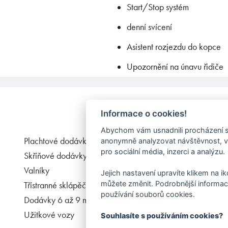
Start/Stop systém
denní svícení
Asistent rozjezdu do kopce
Upozornění na únavu řidiče
Informace o cookies!
Navigace
Abychom vám usnadnili procházení st
Plachtové dodávky
Chladící dodávky
anonymně analyzovat návštěvnost, vy
pro sociální média, inzerci a analýzu.
Skříňové dodávky
Hákové nosiče
Valníky
kontejnerů
Jejich nastavení upravíte klikem na i
můžete změnit. Podrobnější informac
Třístranné sklápěče
Příslušenství
používání souborů cookies.
Dodávky 6 až 9 míst
O nás
Užitkové vozy
Kontakt
Souhlasíte s používáním cookies?