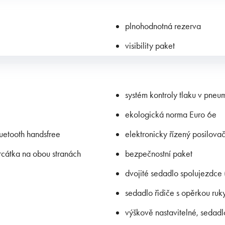
plnohodnotná rezerva
visibility paket
systém kontroly tlaku v pneu
ekologická norma Euro 6e
luetooth handsfree
elektronicky řízený posilovač
zrcátka na obou stranách
bezpečnostní paket
dvojité sedadlo spolujezdce
sedadlo řidiče s opěrkou ruk
výškově nastavitelné, sedadl