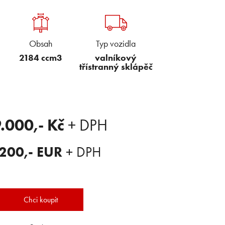
Obsah
Typ vozidla
2184 ccm3
valníkový
třístranný sklápěč
.000
,- Kč
+ DPH
.200
,- EUR
+ DPH
Chci koupit