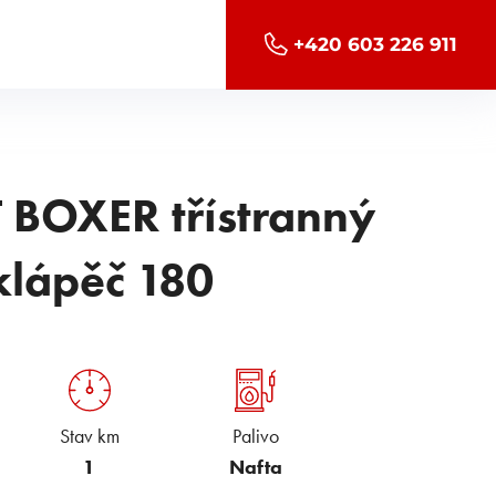
+420 603 226 911
BOXER třístranný
klápěč 180
Stav km
Palivo
1
Nafta