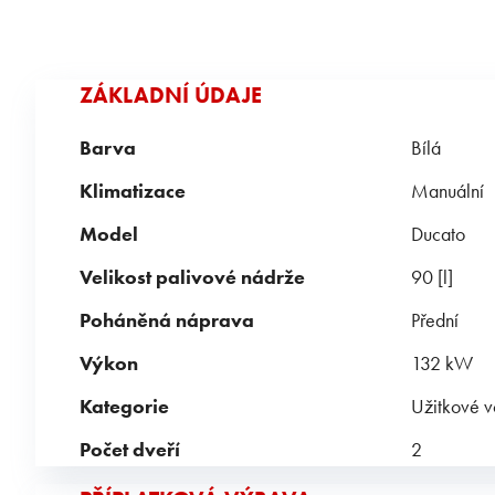
ZÁKLADNÍ ÚDAJE
Barva
Bílá
Klimatizace
Manuální
Model
Ducato
Velikost palivové nádrže
90 [l]
Poháněná náprava
Přední
Výkon
132 kW
Kategorie
Užitkové 
Počet dveří
2