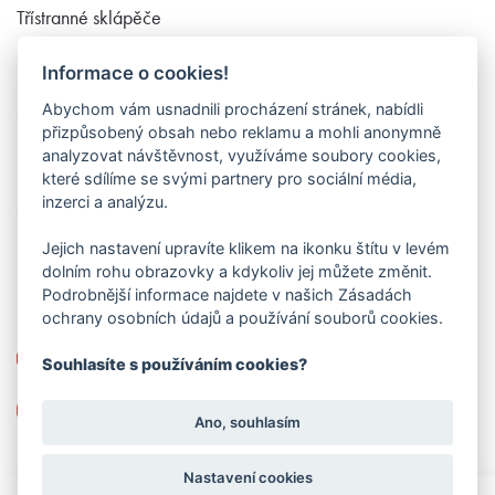
Třístranné sklápěče
Dodávky 6 až 9 míst
Informace o cookies!
Užitkové vozy
Abychom vám usnadnili procházení stránek, nabídli
Chladící dodávky
přizpůsobený obsah nebo reklamu a mohli anonymně
Hákové nosiče kontejnerů
analyzovat návštěvnost, využíváme soubory cookies,
Příslušenství
které sdílíme se svými partnery pro sociální média,
inzerci a analýzu.
O nás
Kontakt
Jejich nastavení upravíte klikem na ikonku štítu v levém
dolním rohu obrazovky a kdykoliv jej můžete změnit.
Podrobnější informace najdete v našich Zásadách
Kontakt
ochrany osobních údajů a používání souborů cookies.
+420 603 226 911
Souhlasíte s používáním cookies?
info(zavináč)dodavkymorava.cz
Ano, souhlasím
Nastavení cookies