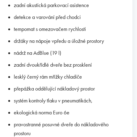
zadní akustická parkovací asistence
detekce a varování před chodci
tempomat s omezovačem rychlosti
držáky na nápoje vpředu a úložné prostory
nádrž na AdBlue (19 l)
zadní dvoukřídlé dveře bez prosklení
lesklý černý rám mřížky chladiče
přepážka oddělující nákladový prostor
systém kontroly tlaku v pneumatikách,
ekologická norma Euro 6e
pravostranné posuvné dveře do nákladového
prostoru